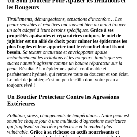
Un Soin Douceur Pour Apaiser les Irritations et
les Rougeurs
Tiraillements, démangeaisons, sensations d’inconfort… Les
peaux sensibles et réactives ont souvent bien du mal à trouver
un soin adapté à leurs besoins spécifiques.
Grâce à ses
propriétés apaisantes et réparatrices uniques, le miel de
jujubier est un allié de choix pour calmer les épidermes les
plus fragiles et leur apporter tout le réconfort dont ils ont
besoin.
Sa texture onctueuse et enveloppante apaise
instantanément les irritations et les rougeurs, tandis que ses
sucres naturels agissent comme un baume réparateur sur la
peau.
Résultat ? Un épiderme apaisé, confortable et
parfaitement hydraté, qui retrouve toute sa douceur et son éclat.
Le miel de jujubier, c’est un peu le câlin dont votre peau a
toujours rêvé !
Un Bouclier Protecteur Contre les Agressions
Extérieures
Pollution, stress, changements de température… Notre peau est
soumise chaque jour à une multitude d’agressions extérieures
qui fragilisent sa barrière protectrice et la rendent plus
vulnérable.
Grâce à sa richesse en actifs nourrissants et