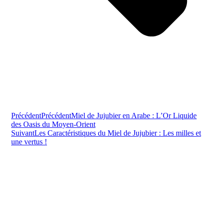
Précédent
Précédent
Miel de Jujubier en Arabe : L’Or Liquide
des Oasis du Moyen-Orient
Suivant
Les Caractéristiques du Miel de Jujubier : Les milles et
une vertus !