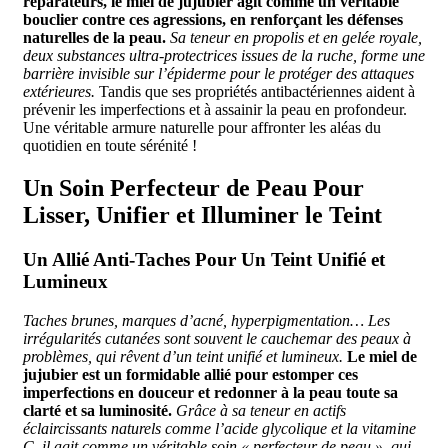
réparateurs, le miel de jujubier agit comme un véritable
bouclier contre ces agressions, en renforçant les défenses
naturelles de la peau.
Sa teneur en propolis et en gelée royale,
deux substances ultra-protectrices issues de la ruche, forme une
barrière invisible sur l’épiderme pour le protéger des attaques
extérieures.
Tandis que ses propriétés antibactériennes aident à
prévenir les imperfections et à assainir la peau en profondeur.
Une véritable armure naturelle pour affronter les aléas du
quotidien en toute sérénité !
Un Soin Perfecteur de Peau Pour
Lisser, Unifier et Illuminer le Teint
Un Allié Anti-Taches Pour Un Teint Unifié et
Lumineux
Taches brunes, marques d’acné, hyperpigmentation… Les
irrégularités cutanées sont souvent le cauchemar des peaux à
problèmes, qui rêvent d’un teint unifié et lumineux.
Le miel de
jujubier est un formidable allié pour estomper ces
imperfections en douceur et redonner à la peau toute sa
clarté et sa luminosité.
Grâce à sa teneur en actifs
éclaircissants naturels comme l’acide glycolique et la vitamine
C, il agit comme un véritable soin « perfecteur de peau », qui