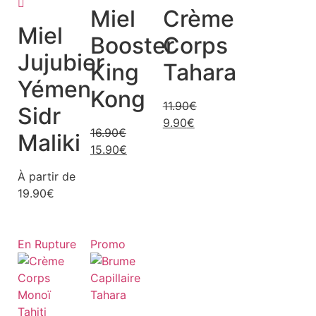
Miel
Crème
Miel
Booster
Corps
Jujubier
King
Tahara
Yémen
Kong
11.90
€
Sidr
9.90
€
16.90
€
Maliki
15.90
€
À partir de
19.90
€
En Rupture
Promo