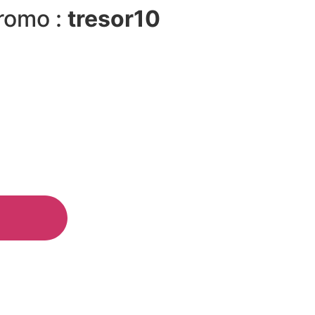
promo :
tresor10