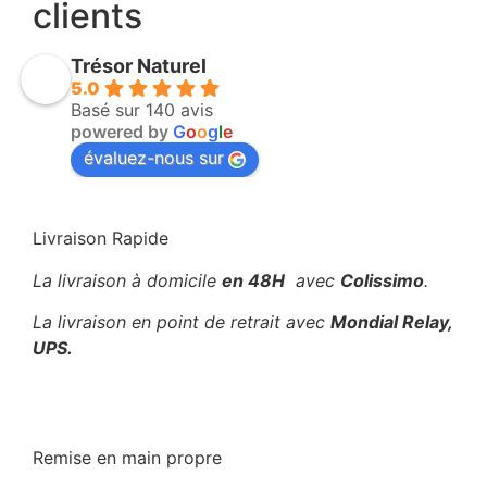
clients
Trésor Naturel
5.0
Basé sur 140 avis
powered by
G
o
o
g
l
e
évaluez-nous sur
Livraison Rapide
La livraison à domicile
en 48H
avec
Colissimo
.
La livraison en point de retrait avec
Mondial Relay,
UPS.
Remise en main propre