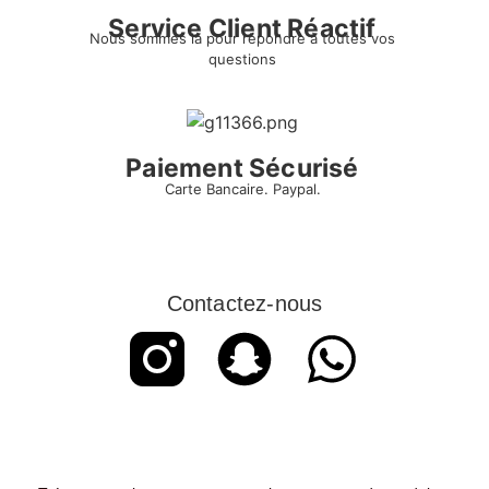
Service Client Réactif
Nous sommes là pour répondre à toutes vos
questions
Paiement Sécurisé
Carte Bancaire. Paypal.
Contactez-nous