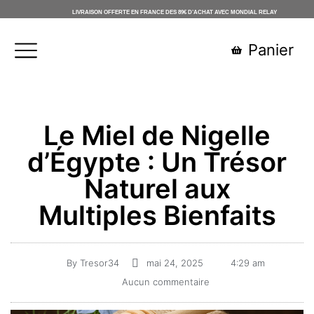
LIVRAISON OFFERTE EN FRANCE DES 89€ D’ACHAT AVEC MONDIAL RELAY
Panier
Le Miel de Nigelle
d’Égypte : Un Trésor
Naturel aux
Multiples Bienfaits
By
Tresor34
mai 24, 2025
4:29 am
Aucun commentaire